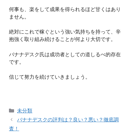
何事も、楽をして成果を得られるほど甘くはあり
ません。
絶対にこれで稼ぐという強い気持ちを持って、辛
抱強く取り組み続けることが何より大切です。
バナナデスク氏は成功者としての道しるべ的存在
です。
信じて努力を続けていきましょう。
カ
未分類
テ
バナナデスクの評判は？良い？悪い？徹底調
ゴ
査！
リ