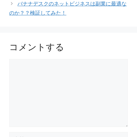
バナナデスクのネットビジネスは副業に最適な
ー
のか？？検証してみた！
コメントする
コ
メ
ン
ト
名