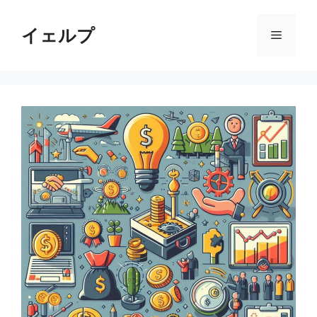
コ
ン
イェルプ
メ
テ
ン
ニ
ツ
へ
ス
ュ
キ
ッ
ー
プ