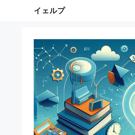
コ
イェルプ
ン
テ
ン
ツ
へ
ス
キ
ッ
プ