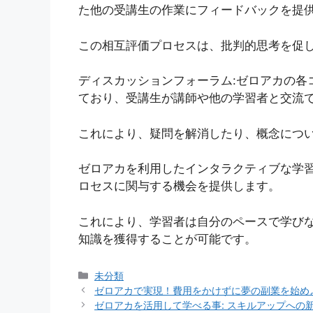
た他の受講生の作業にフィードバックを提
この相互評価プロセスは、批判的思考を促
ディスカッションフォーラム:ゼロアカの各
ており、受講生が講師や他の学習者と交流
これにより、疑問を解消したり、概念につ
ゼロアカを利用したインタラクティブな学
ロセスに関与する機会を提供します。
これにより、学習者は自分のペースで学び
知識を獲得することが可能です。
カ
未分類
テ
ゼロアカで実現！費用をかけずに夢の副業を始め
ゴ
ゼロアカを活用して学べる事: スキルアップへの