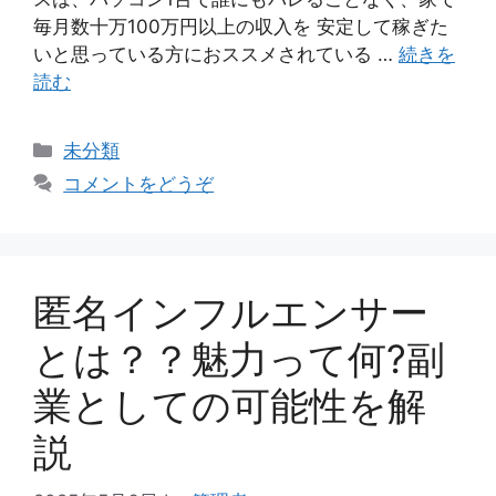
毎月数十万100万円以上の収入を 安定して稼ぎた
いと思っている方におススメされている …
続きを
読む
カ
未分類
テ
コメントをどうぞ
ゴ
リ
ー
匿名インフルエンサー
とは？？魅力って何?副
業としての可能性を解
説