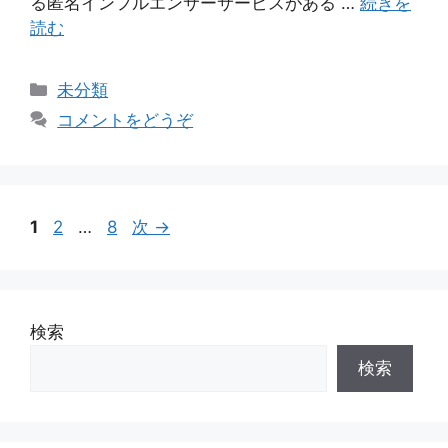
る匿名インフルエンサーサービスがある …
続きを
読む
カ
未分類
テ
コメントをどうぞ
ゴ
リ
ー
ペ
ペ
ペ
1
2
…
8
次
→
ー
ー
ー
ジ
ジ
ジ
検索
検索