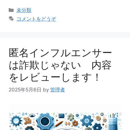
カ
未分類
テ
コメントをどうぞ
ゴ
リ
ー
匿名インフルエンサー
は詐欺じゃない 内容
をレビューします！
2025年5月6日
by
管理者