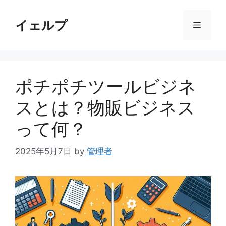
コ
ン
イェルプ
メ
テ
ン
ニ
ツ
へ
ポチポチツールビジネ
ス
ュ
キ
スとは？物販ビジネス
ッ
ー
プ
って何？
2025年5月7日
by
管理者