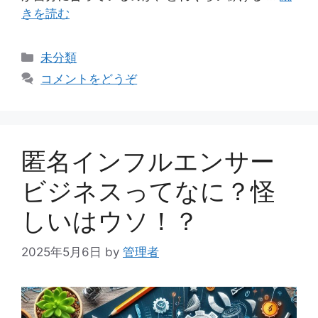
きを読む
カ
未分類
テ
コメントをどうぞ
ゴ
リ
ー
匿名インフルエンサー
ビジネスってなに？怪
しいはウソ！？
2025年5月6日
by
管理者